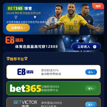
中国·304永利(集团有限公司)-官方网站
首页
就业信息
职引未来・筑梦泰达 —— 304永利集团官
网 2026 年春季就业实习双选会（泰达校区
专场）圆满举办
发布日期：2026-04-27
浏览量：