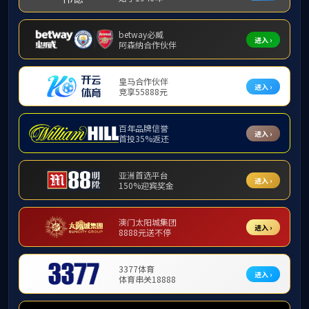
使用，特制订本管理办法。一、会议室的使用实行提前登
记，包括津...
304永利集团合同管理细则（试行）
26
2022-10
第一条 根据《304永利集团官网合同管理办法（试行）》
（以下简称《办法》），结合学院实际，制定本细则。第
二条 学院合同管理工作由综合办公室负责实施。对学校授
权范围内的合...
304永利集团党政联席会议制度及议事规则
26
2022-10
为加强集体领导，理顺工作关系，推动学院领导班子决策
的制度化、规范化、民主化、科学化，根据《中国共产党
章程》《中华人民共和国高等教育法》《中国共产党普通
高等学...
共4条
首页
上页
1
下页
尾页
第
/1页
跳转