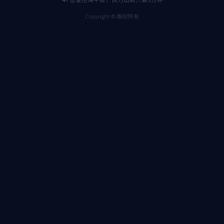
士研究生康黎明等14位硕士答辩公示
...
首页
上页
1
2
3
4
5
7
下页
尾页
第
/