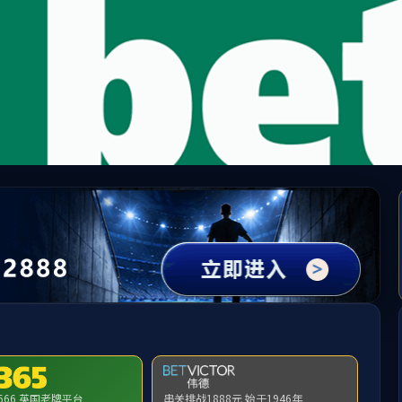
中国·304永利(集团有限公司)-官方网站
首页
学院概况
师资队伍
科学研究
党团